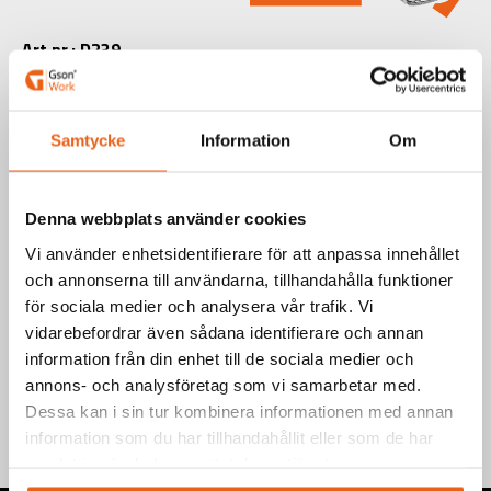
Art.nr.: D239
EAN-kod: 7340090241963
Välj produkt
Samtycke
Information
Om
Denna webbplats använder cookies
Vi använder enhetsidentifierare för att anpassa innehållet
och annonserna till användarna, tillhandahålla funktioner
Teknisk information
för sociala medier och analysera vår trafik. Vi
vidarebefordrar även sådana identifierare och annan
Information
information från din enhet till de sociala medier och
annons- och analysföretag som vi samarbetar med.
Dessa kan i sin tur kombinera informationen med annan
information som du har tillhandahållit eller som de har
samlat in när du har använt deras tjänster.