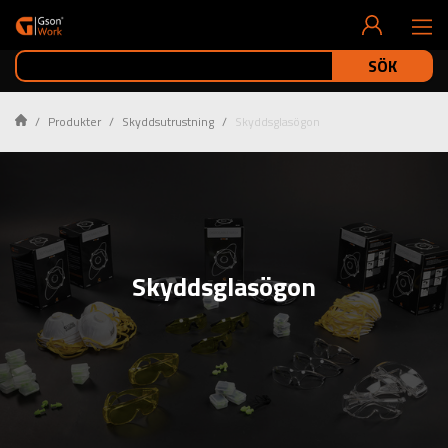
SÖK
Produkter
Skyddsutrustning
Skyddsglasögon
Skyddsglasögon