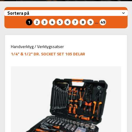
Sortera på
1
2
3
4
5
6
7
8
9
...
49
Handverktyg / Verktygssatser
1/4" & 1/2" DR. SOCKET SET 105 DELAR