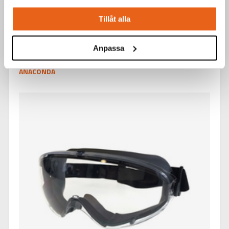
Tillåt alla
Anpassa
Skyddsutrustning / Skyddsglasögon
ANACONDA