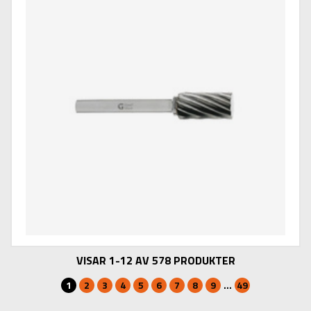
VISAR 1-12 AV 578 PRODUKTER
1
2
3
4
5
6
7
8
9
...
49