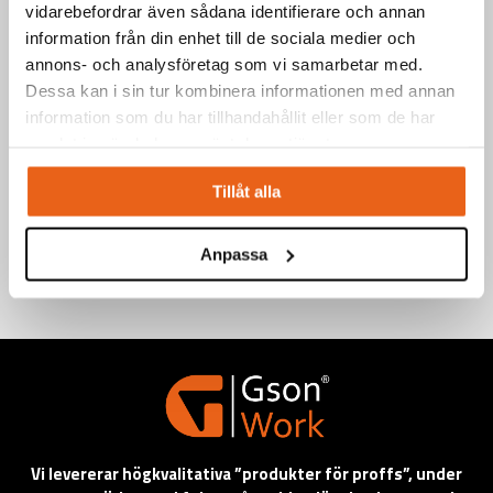
vidarebefordrar även sådana identifierare och annan
information från din enhet till de sociala medier och
annons- och analysföretag som vi samarbetar med.
Dessa kan i sin tur kombinera informationen med annan
information som du har tillhandahållit eller som de har
samlat in när du har använt deras tjänster.
Tillåt alla
VISAR 1-2 AV 2 PRODUKTER
Anpassa
Vi levererar högkvalitativa ”produkter för proffs”, under