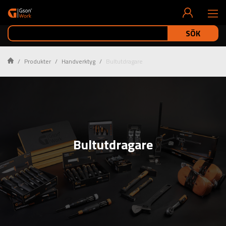
SÖK
Produkter
Handverktyg
Bultutdragare
Bultutdragare