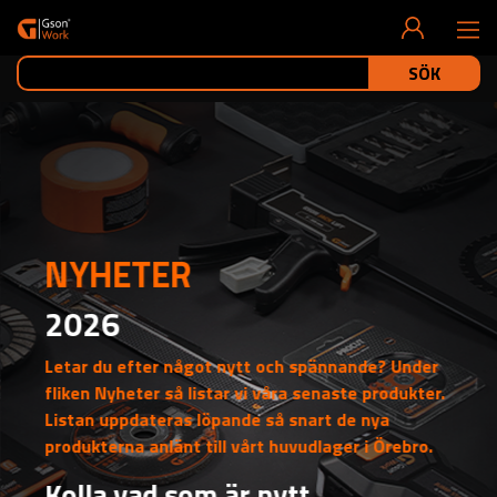
SÖK
NYHETER
2026
Letar du efter något nytt och spännande? Under
fliken Nyheter så listar vi våra senaste produkter.
Listan uppdateras löpande så snart de nya
produkterna anlänt till vårt huvudlager i Örebro.
Kolla vad som är nytt...