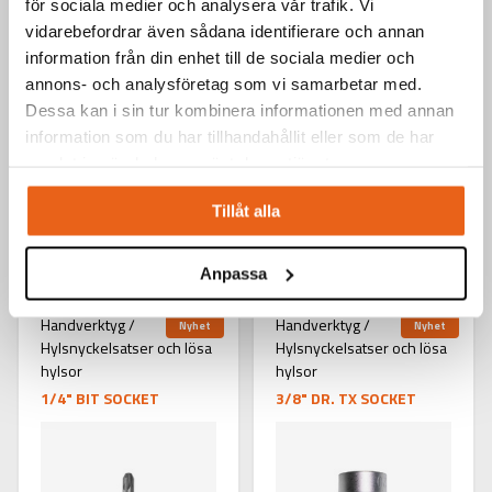
för sociala medier och analysera vår trafik. Vi
vi.
vidarebefordrar även sådana identifierare och annan
information från din enhet till de sociala medier och
annons- och analysföretag som vi samarbetar med.
Dessa kan i sin tur kombinera informationen med annan
information som du har tillhandahållit eller som de har
samlat in när du har använt deras tjänster.
Tillåt alla
NYHETER
Anpassa
Handverktyg /
Handverktyg /
Nyhet
Nyhet
Hylsnyckelsatser och lösa
Hylsnyckelsatser och lösa
hylsor
hylsor
1/4" BIT SOCKET
3/8" DR. TX SOCKET