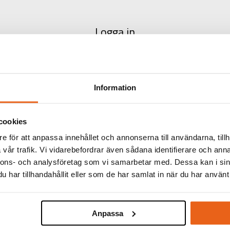
Logga in
adress:
Information
rd:
cookies
e för att anpassa innehållet och annonserna till användarna, tillh
Glömt lö
vår trafik. Vi vidarebefordrar även sådana identifierare och anna
nnons- och analysföretag som vi samarbetar med. Dessa kan i sin
har tillhandahållit eller som de har samlat in när du har använt 
Ansök om konto via e-
Logga in
post
Anpassa