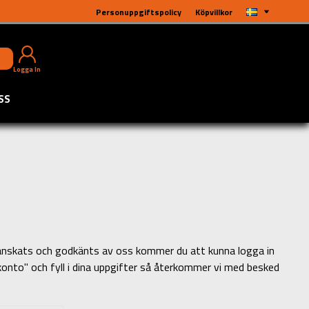
Personuppgiftspolicy
Köpvillkor
Logga In
SS
 granskats och godkänts av oss kommer du att kunna logga in
 konto" och fyll i dina uppgifter så återkommer vi med besked