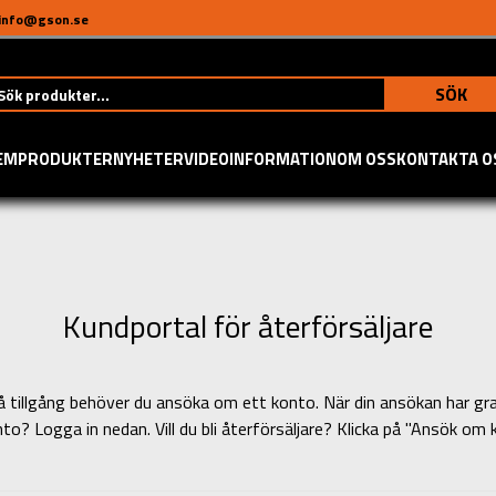
info@gson.se
SÖK
EM
PRODUKTER
NYHETER
VIDEO
INFORMATION
OM OSS
KONTAKTA O
Kundportal för återförsäljare
tt få tillgång behöver du ansöka om ett konto. När din ansökan har
nto? Logga in nedan. Vill du bli återförsäljare? Klicka på "Ansök om