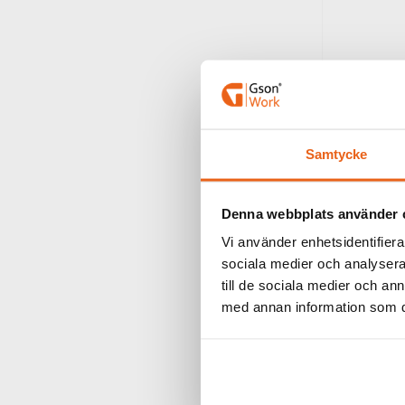
E-post
Samtycke
Löseno
Denna webbplats använder 
Vi använder enhetsidentifierar
sociala medier och analysera 
till de sociala medier och a
med annan information som du 