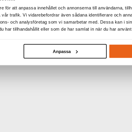
M6 - M8
e för att anpassa innehållet och annonserna till användarna, tillh
vår trafik. Vi vidarebefordrar även sådana identifierare och anna
RLEK:
4,5 mm
nnons- och analysföretag som vi samarbetar med. Dessa kan i sin
har tillhandahållit eller som de har samlat in när du har använt 
KARTONG:
10 st
Anpassa