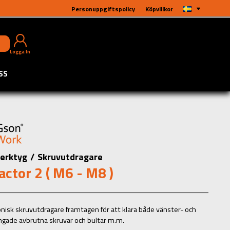
Personuppgiftspolicy
Köpvillkor
Logga In
SS
erktyg
/
Skruvutdragare
actor 2 ( M6 - M8 )
onisk skruvutdragare framtagen för att klara både vänster- och
gade avbrutna skruvar och bultar m.m.