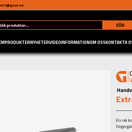
info@gson.se
SÖK
EM
PRODUKTER
NYHETER
VIDEO
INFORMATION
OM OSS
KONTAKTA O
Handv
Extr
En rak k
högergän