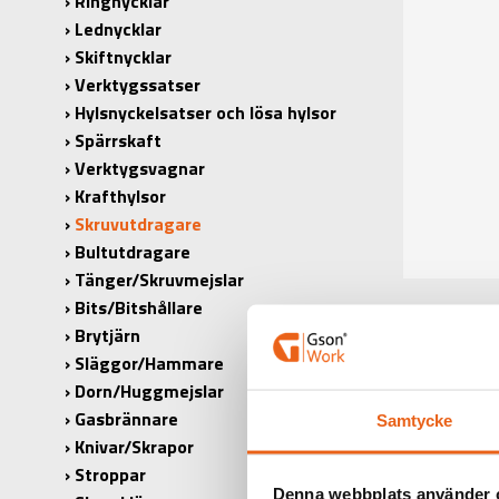
Ringnycklar
Lednycklar
Skiftnycklar
Verktygssatser
Hylsnyckelsatser och lösa hylsor
Spärrskaft
Verktygsvagnar
Krafthylsor
Skruvutdragare
Bultutdragare
Tänger/Skruvmejslar
Bits/Bitshållare
Brytjärn
Släggor/Hammare
Dorn/Huggmejslar
Gasbrännare
Samtycke
PRODUK
Knivar/Skrapor
Stroppar
PRODUKT
Denna webbplats använder 