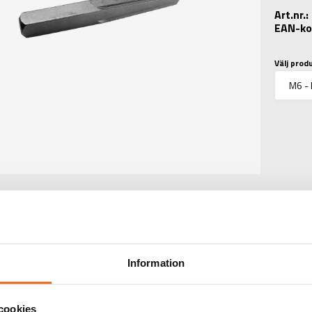
Art.nr.
EAN-ko
Välj prod
TEKNISK INFORMATIO
Information
TINFORMATION
:
Extractor 2
cookies