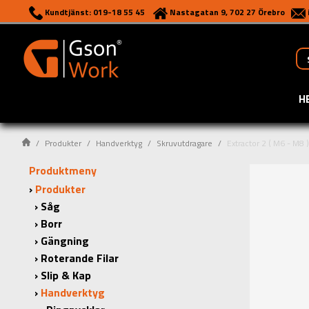
Kundtjänst: 019-18 55 45
Nastagatan 9, 702 27 Örebro
H
Produkter
Handverktyg
Skruvutdragare
Extractor 2 ( M6 - M8 )
Produktmeny
Produkter
Såg
Borr
Gängning
Roterande Filar
Slip & Kap
Handverktyg