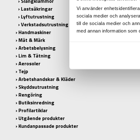
Slangklämmor
Lastsäkringar
PASSAR:
Vi använder enhetsidentifierar
Lyftutrustning
sociala medier och analysera 
BORRSTO
till de sociala medier och a
Verkstadsutrustning
med annan information som du 
Handmaskiner
ANTAL I 
Mät & Märk
Arbetsbelysning
Lim & Tätning
Aerosoler
Tejp
Arbetshandskar & Kläder
Skyddsutrustning
Rengöring
Butiksinredning
Profilartiklar
Utgående produkter
Kundanpassade produkter