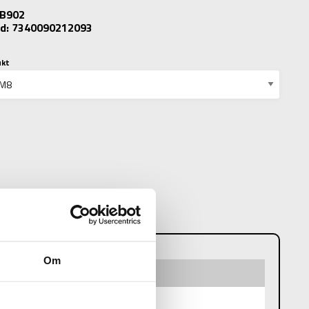
: B902
d: 7340090212093
ukt
N
Om