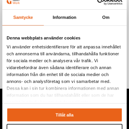
Välj produkt
Samtycke
Information
Om
Denna webbplats använder cookies
Vi använder enhetsidentifierare för att anpassa innehållet
Teknisk information
och annonserna till användarna, tillhandahålla funktioner
för sociala medier och analysera vår trafik. Vi
vidarebefordrar även sådana identifierare och annan
information från din enhet till de sociala medier och
annons- och analysföretag som vi samarbetar med.
Dessa kan i sin tur kombinera informationen med annan
information som du har tillhandahållit eller som de har
samlat in när du har använt deras tjänster.
Tillåt alla
Vi levererar högkvalitativa ”produkter för proffs”, under