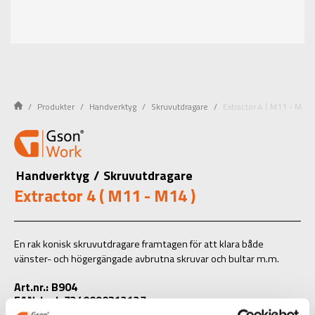
Produkter
Handverktyg
Skruvutdragare
Extractor 4 ( M11 - M14 
Handverktyg
/
Skruvutdragare
Extractor 4 ( M11 - M14 )
En rak konisk skruvutdragare framtagen för att klara både
vänster- och högergängade avbrutna skruvar och bultar m.m.
Art.nr.: B904
EAN-kod: 7340090213137