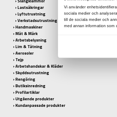
Slangklämmor
Lastsäkringar
ANTAL I 
Vi använder enhetsidentifierar
Lyftutrustning
sociala medier och analysera 
till de sociala medier och a
Verkstadsutrustning
med annan information som du 
Handmaskiner
Mät & Märk
Arbetsbelysning
Lim & Tätning
Aerosoler
Tejp
Arbetshandskar & Kläder
Skyddsutrustning
Rengöring
Butiksinredning
Profilartiklar
Utgående produkter
Kundanpassade produkter