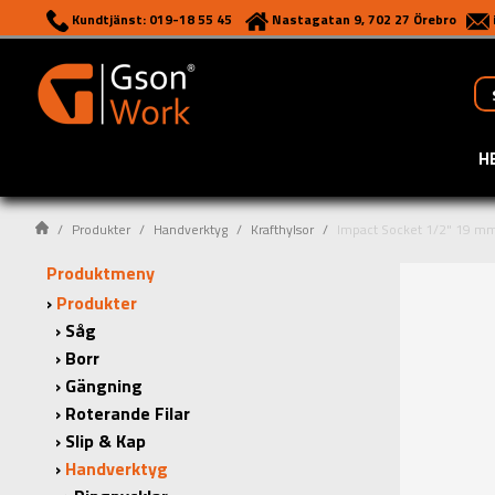
Kundtjänst: 019-18 55 45
Nastagatan 9, 702 27 Örebro
H
Produkter
Handverktyg
Krafthylsor
Impact Socket 1/2" 19 m
Produktmeny
Produkter
Såg
Borr
Gängning
Roterande Filar
Slip & Kap
Handverktyg