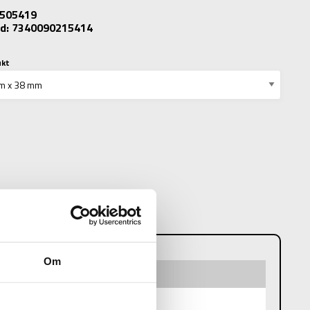
: 505419
d: 7340090215414
ukt
N
Om
19 mm x 38 mm