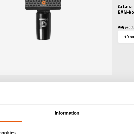
Art.nr.
EAN-ko
Välj prod
TEKNISK INFORMATIO
Information
TINFORMATION
:
1/2" Impact Socket 
cookies