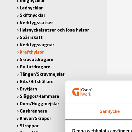
Ringnycklar
Lednycklar
Skiftnycklar
Verktygssatser
Hylsnyckelsatser och lösa hylsor
Spärrskaft
Verktygsvagnar
Krafthylsor
Skruvutdragare
Bultutdragare
Tänger/Skruvmejslar
Bits/Bitshållare
Brytjärn
Släggor/Hammare
Dorn/Huggmejslar
Gasbrännare
Samtycke
PRODUK
Knivar/Skrapor
Stroppar
PRODUKT
Denna webbplats använder 