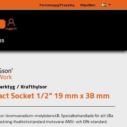
Personuppgiftspolicy
Köpvillkor
Logga In
SS
erktyg
/
Krafthylsor
act Socket 1/2" 19 mm x 38 mm
sor i kromvanadium-molybdenstål. Specialbehandlade för att tåla
astning. Kvalitetsstandard motsvarar ANSI- och DIN-standard.