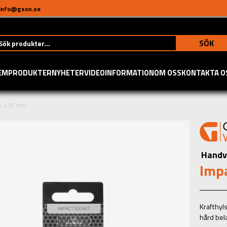
info@gson.se
SÖK
EM
PRODUKTER
NYHETER
VIDEO
INFORMATION
OM OSS
KONTAKTA O
m x 38 mm
Handv
Imp
Krafthyl
hård bel