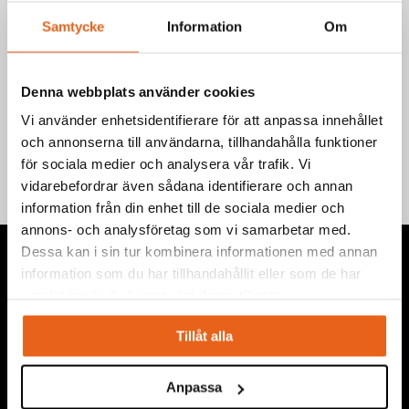
Samtycke
Information
Om
Denna webbplats använder cookies
Teknisk information
Vi använder enhetsidentifierare för att anpassa innehållet
och annonserna till användarna, tillhandahålla funktioner
för sociala medier och analysera vår trafik. Vi
vidarebefordrar även sådana identifierare och annan
information från din enhet till de sociala medier och
annons- och analysföretag som vi samarbetar med.
Dessa kan i sin tur kombinera informationen med annan
information som du har tillhandahållit eller som de har
samlat in när du har använt deras tjänster.
Vi levererar högkvalitativa ”produkter för proffs”, under
Tillåt alla
eget varumärke, med fokus på problemlösning inom service,
montage, bygg, anläggning, underhåll, reparation och
Anpassa
installation.