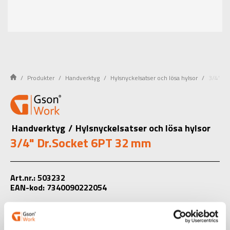
Produkter
Handverktyg
Hylsnyckelsatser och lösa hylsor
3/4" Dr
Handverktyg
/
Hylsnyckelsatser och lösa hylsor
3/4" Dr.Socket 6PT 32 mm
Art.nr.: 503232
EAN-kod: 7340090222054
Välj product