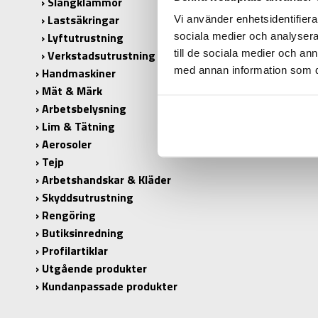
Slangklämmor
Lastsäkringar
Vi använder enhetsidentifierar
Lyftutrustning
sociala medier och analysera 
till de sociala medier och a
Verkstadsutrustning
med annan information som du 
Handmaskiner
Mät & Märk
Arbetsbelysning
Lim & Tätning
Aerosoler
Tejp
Arbetshandskar & Kläder
Skyddsutrustning
Rengöring
Butiksinredning
Profilartiklar
Utgående produkter
Kundanpassade produkter