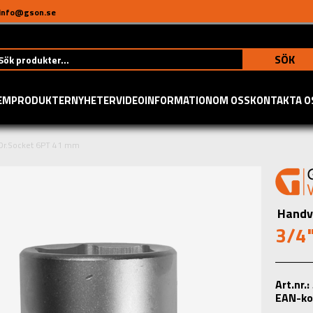
info@gson.se
SÖK
EM
PRODUKTER
NYHETER
VIDEO
INFORMATION
OM OSS
KONTAKTA O
Dr.Socket 6PT 41 mm
Handv
3/4
Art.nr.
EAN-ko