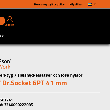
Personuppgiftspolicy
Köpvillkor
Logga In
SS
erktyg
/
Hylsnyckelsatser och lösa hylsor
" Dr.Socket 6PT 41 mm
: 503241
d: 7340090222085