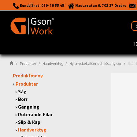
Kundtjänst: 019-18 55 45
Nastagatan 9, 702 27 Örebro
H
Produkter
Handverktyg
Hylsnyckelsatser och lösa hylsor
3/4" 
Produktmeny
Produkter
Såg
Borr
Gängning
Roterande Filar
Slip & Kap
Handverktyg