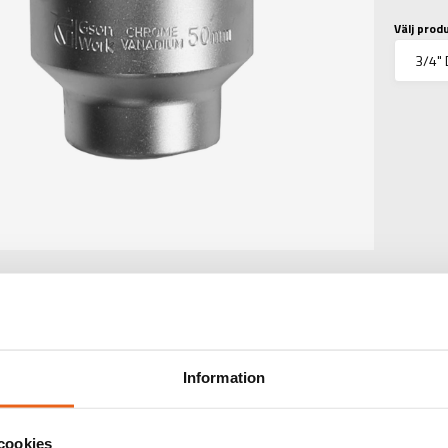
Välj prod
TEKNISK INFORMATIO
Information
TINFORMATION
:
3/4" Dr.Socket 6PT 4
cookies