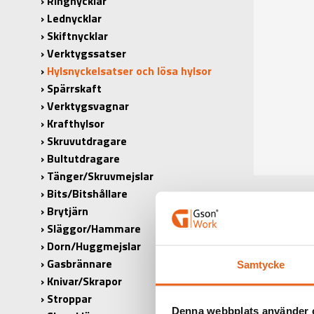
Ringnycklar
Lednycklar
Skiftnycklar
Verktygssatser
Hylsnyckelsatser och lösa hylsor
Spärrskaft
Verktygsvagnar
Krafthylsor
Skruvutdragare
Bultutdragare
Tänger/Skruvmejslar
Bits/Bitshållare
Brytjärn
Släggor/Hammare
Dorn/Huggmejslar
Gasbrännare
Samtycke
PRODUK
Knivar/Skrapor
Stroppar
PRODUKT
Denna webbplats använder 