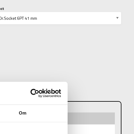
uct
N
Om
1 mm