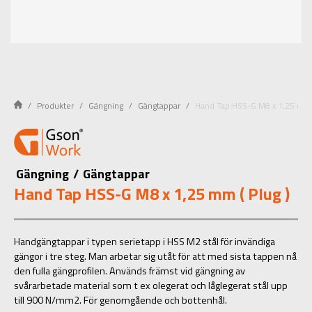
Produkter
Gängning
Gängtappar
Hand Tap HSS-G M8 x 1,25 mm (
Gängning
/
Gängtappar
Hand Tap HSS-G M8 x 1,25 mm ( Plug )
Handgängtappar i typen serietapp i HSS M2 stål för invändiga
gängor i tre steg. Man arbetar sig utåt för att med sista tappen nå
den fulla gängprofilen. Används främst vid gängning av
svårarbetade material som t ex olegerat och låglegerat stål upp
till 900 N/mm2. För genomgående och bottenhål.