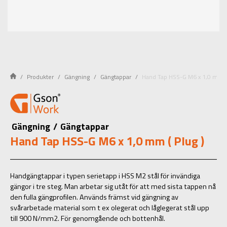
Produkter
Gängning
Gängtappar
Hand Tap HSS-G M6 x 1,0 mm ( 
Gängning
/
Gängtappar
Hand Tap HSS-G M6 x 1,0 mm ( Plug )
Handgängtappar i typen serietapp i HSS M2 stål för invändiga
gängor i tre steg. Man arbetar sig utåt för att med sista tappen nå
den fulla gängprofilen. Används främst vid gängning av
svårarbetade material som t ex olegerat och låglegerat stål upp
till 900 N/mm2. För genomgående och bottenhål.