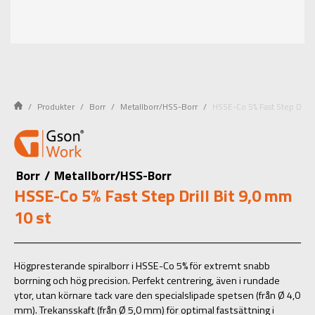
Produkter
Borr
Metallborr/HSS-Borr
HSSE-Co 5% Fast Step Drill 
Borr
/
Metallborr/HSS-Borr
HSSE-Co 5% Fast Step Drill Bit 9,0 mm
10 st
Högpresterande spiralborr i HSSE-Co 5% för extremt snabb
borrning och hög precision. Perfekt centrering, även i rundade
ytor, utan körnare tack vare den specialslipade spetsen (från Ø 4,0
mm). Trekansskaft (från Ø 5,0 mm) för optimal fastsättning i