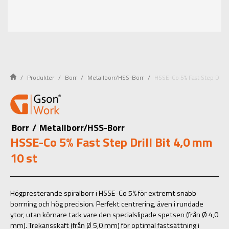
Produkter
Borr
Metallborr/HSS-Borr
HSSE-Co 5% Fast Step Drill 
Borr
/
Metallborr/HSS-Borr
HSSE-Co 5% Fast Step Drill Bit 4,0 mm
10 st
Högpresterande spiralborr i HSSE-Co 5% för extremt snabb
borrning och hög precision. Perfekt centrering, även i rundade
ytor, utan körnare tack vare den specialslipade spetsen (från Ø 4,0
mm). Trekansskaft (från Ø 5,0 mm) för optimal fastsättning i