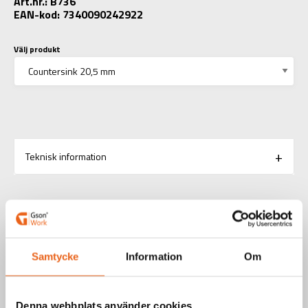
Art.nr.: B736
EAN-kod: 7340090242922
Välj produkt
Teknisk information
RELATERADE PRODUKTER
Samtycke
Information
Om
Aerosoler / Smörjoljor
SKÄROLJA 400 ML
Denna webbplats använder cookies