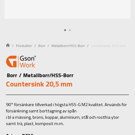
Produkter
Borr
Metallborr/HSS-Borr
Countersink 20,5 mm
Borr
/
Metallborr/HSS-Borr
Countersink 20,5 mm
90° försänkare tillverkad i högsta HSS-G M2 kvalitet. Används för
försänkning samt borttagning av spån
i bl a mässing, brons, koppar, aluminium, stål och rostfria ytor
samt trä, plast, komposit m.m.