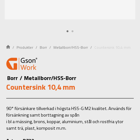
Produkter
Borr
Metallborr/HSS-Borr
Countersink 10,4 mm
Borr
/
Metallborr/HSS-Borr
Countersink 10,4 mm
90° försänkare tillverkad i högsta HSS-G M2 kvalitet. Används för
försänkning samt borttagning av spån
i bl a mässing, brons, koppar, aluminium, stål och rostfria ytor
samt trä, plast, komposit m.m.