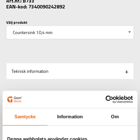
Art.nr.: B733
EAN-kod: 7340090242892
Välj produkt
Teknisk information
RELATERADE PRODUKTER
Samtycke
Information
Om
Aerosoler / Smörjoljor
SKÄROLJA 400 ML
Denna webbplats använder cookies