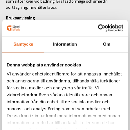
som sitter kvar vid badning. Bra fästförmåga och smärtfri
borttagning. Innehåller latex.
Bruksanvisning
Linda Soft-plåstret runt såret. Vid kraftig blödning linda flera lager.
Pressa samman plåstret. Klart!
Art.nr.: X118
Samtycke
Information
Om
EAN-kod: 7340090280092
Välj produkt
Denna webbplats använder cookies
Vi använder enhetsidentifierare för att anpassa innehållet
och annonserna till användarna, tillhandahålla funktioner
för sociala medier och analysera vår trafik. Vi
vidarebefordrar även sådana identifierare och annan
information från din enhet till de sociala medier och
Teknisk information
annons- och analysföretag som vi samarbetar med.
Dessa kan i sin tur kombinera informationen med annan
information som du har tillhandahållit eller som de har
samlat in när du har använt deras tjänster.