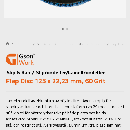
Produkter
Slip & Kap
Sliprondeller/Lamellrondeller
Flap Disc 12
Slip & Kap
/
Sliprondeller/Lamellrondeller
Flap Disc 125 x 22,23 mm, 60 Grit
Lamellrondell av zirkonium av hög kvalitet. Även lämplig för
slipning av kanter och hörn. Lätt konisk form typ 29 med lameller i
10° vinkel för bättre ytkontakt på både platta och böjda
arbetsytor. Slipar i 15° till 25° vinkel. Järn- och sulfatfri (< 1%). För
stål och rostfritt stål, verktygsstål, aluminium, trä, plast, laminat