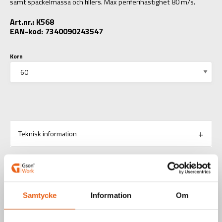
samt spackelmassa och fillers. Max periferihastighet 80 m/s.
Art.nr.: K568
EAN-kod: 7340090243547
Korn
Teknisk information
RELATERADE PRODUKTER
Samtycke
Information
Om
Handmaskiner / Batteridrivna elverktyg