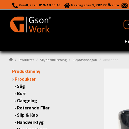
Kundtjänst: 019-18 55 45
Nastagatan 9, 702 27 Örebro
H
Produkter
Skyddsutrustning
Skyddsglasögon
Anaconda
Produktmeny
Produkter
Såg
Borr
Gängning
Roterande Filar
Slip & Kap
Handverktyg