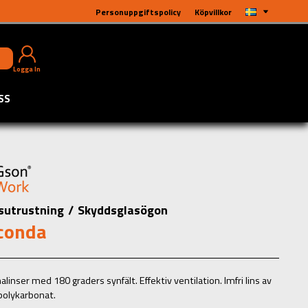
Personuppgiftspolicy
Köpvillkor
Logga In
SS
sutrustning
/
Skyddsglasögon
conda
inser med 180 graders synfält. Effektiv ventilation. Imfri lins av
 polykarbonat.