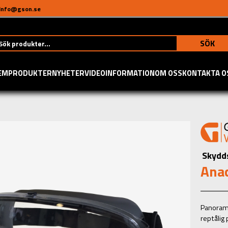
info@gson.se
SÖK
EM
PRODUKTER
NYHETER
VIDEO
INFORMATION
OM OSS
KONTAKTA O
Skydd
Ana
Panoramal
reptålig