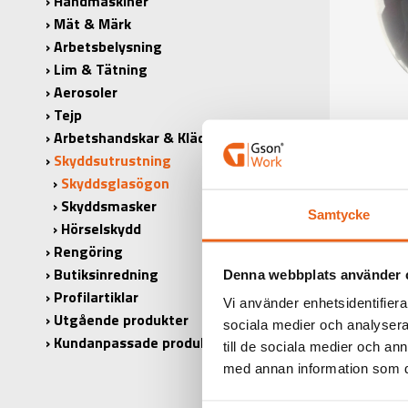
Handmaskiner
Mät & Märk
Arbetsbelysning
Lim & Tätning
Aerosoler
Tejp
Arbetshandskar & Kläder
Skyddsutrustning
Skyddsglasögon
Skyddsmasker
Samtycke
Hörselskydd
Rengöring
Butiksinredning
Denna webbplats använder 
Profilartiklar
Vi använder enhetsidentifierar
Utgående produkter
sociala medier och analysera 
Kundanpassade produkter
till de sociala medier och a
PRODUK
med annan information som du 
PRODUKT