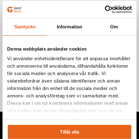
Art.nr.: 6950
EAN-kod: 7340090240584
Välj product
Samtycke
Information
Om
Denna webbplats använder cookies
Vi använder enhetsidentifierare för att anpassa innehållet
och annonserna till användarna, tillhandahålla funktioner
Teknisk information
för sociala medier och analysera vår trafik. Vi
vidarebefordrar även sådana identifierare och annan
information från din enhet till de sociala medier och
annons- och analysföretag som vi samarbetar med.
Dessa kan i sin tur kombinera informationen med annan
information som du har tillhandahållit eller som de har
samlat in när du har använt deras tjänster.
Tillåt alla