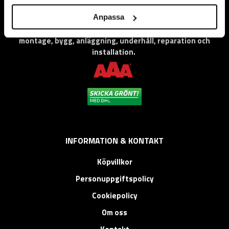
Vi levererar högkvalitativa ”produkter för proffs”, under
Anpassa
eget varumärke, med fokus på problemlösning inom service,
montage, bygg, anläggning, underhåll, reparation och
installation.
INFORMATION & KONTAKT
Köpvillkor
Personuppgiftspolicy
Cookiepolicy
Om oss