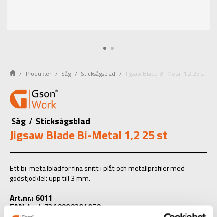
Produkter
Såg
Sticksågsblad
Jigsaw Blade Bi-Metal 1,2 25 st
Såg
/
Sticksågsblad
Jigsaw Blade Bi-Metal 1,2 25 st
Ett bi-metallblad för fina snitt i plåt och metallprofiler med
godstjocklek upp till 3 mm.
Art.nr.: 6011
EAN-kod: 7340090204050