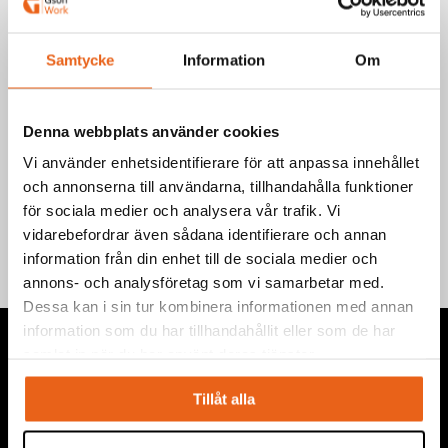
Välj produkt
Samtycke
Information
Om
Denna webbplats använder cookies
Vi använder enhetsidentifierare för att anpassa innehållet
Teknisk information
och annonserna till användarna, tillhandahålla funktioner
för sociala medier och analysera vår trafik. Vi
vidarebefordrar även sådana identifierare och annan
information från din enhet till de sociala medier och
annons- och analysföretag som vi samarbetar med.
Dessa kan i sin tur kombinera informationen med annan
information som du har tillhandahållit eller som de har
samlat in när du har använt deras tjänster.
Tillåt alla
Vi levererar högkvalitativa ”produkter för proffs”, under