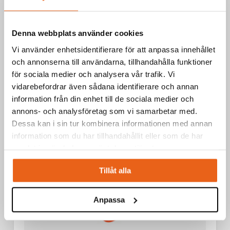
RELATERADE PRODUKTER
Denna webbplats använder cookies
Handmaskiner / Batteridrivna elverktyg
Vi använder enhetsidentifierare för att anpassa innehållet
CORDLESS ANGLE GRINDER 800W 5" / 125 MM 21 V + 1
och annonserna till användarna, tillhandahålla funktioner
ST 4,0 AH BATTERY
för sociala medier och analysera vår trafik. Vi
vidarebefordrar även sådana identifierare och annan
information från din enhet till de sociala medier och
annons- och analysföretag som vi samarbetar med.
Dessa kan i sin tur kombinera informationen med annan
information som du har tillhandahållit eller som de har
samlat in när du har använt deras tjänster.
Tillåt alla
Anpassa