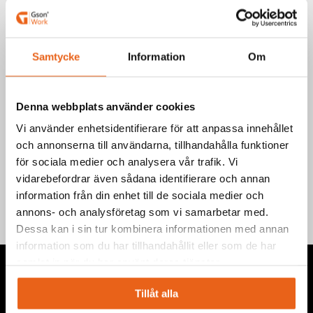
Art.nr.: 712200
EAN-kod: 7340090217005
Välj produkt
Samtycke
Information
Om
Denna webbplats använder cookies
Vi använder enhetsidentifierare för att anpassa innehållet
och annonserna till användarna, tillhandahålla funktioner
Teknisk information
för sociala medier och analysera vår trafik. Vi
vidarebefordrar även sådana identifierare och annan
information från din enhet till de sociala medier och
annons- och analysföretag som vi samarbetar med.
Dessa kan i sin tur kombinera informationen med annan
information som du har tillhandahållit eller som de har
samlat in när du har använt deras tjänster.
Tillåt alla