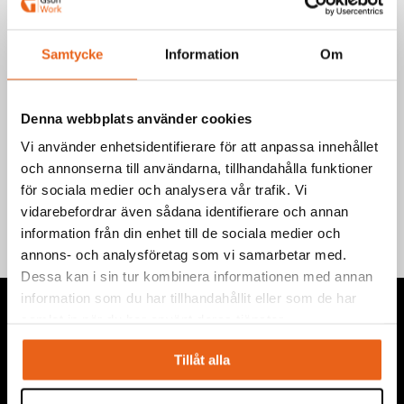
Välj produkt
Samtycke
Information
Om
Denna webbplats använder cookies
Vi använder enhetsidentifierare för att anpassa innehållet
Teknisk information
och annonserna till användarna, tillhandahålla funktioner
för sociala medier och analysera vår trafik. Vi
vidarebefordrar även sådana identifierare och annan
information från din enhet till de sociala medier och
annons- och analysföretag som vi samarbetar med.
Dessa kan i sin tur kombinera informationen med annan
information som du har tillhandahållit eller som de har
samlat in när du har använt deras tjänster.
Tillåt alla
Vi levererar högkvalitativa ”produkter för proffs”, under