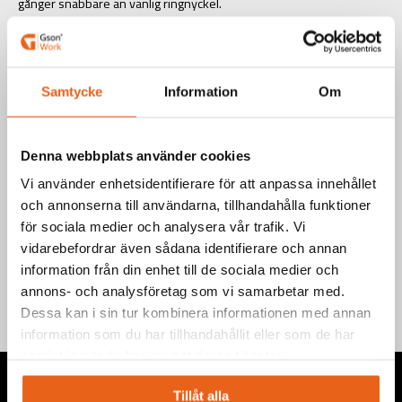
gånger snabbare än vanlig ringnyckel.
Art.nr.: 501107
EAN-kod: 7340090218224
Samtycke
Information
Om
Välj produkt
Denna webbplats använder cookies
Vi använder enhetsidentifierare för att anpassa innehållet
och annonserna till användarna, tillhandahålla funktioner
för sociala medier och analysera vår trafik. Vi
Teknisk information
vidarebefordrar även sådana identifierare och annan
information från din enhet till de sociala medier och
annons- och analysföretag som vi samarbetar med.
Dessa kan i sin tur kombinera informationen med annan
information som du har tillhandahållit eller som de har
samlat in när du har använt deras tjänster.
Tillåt alla