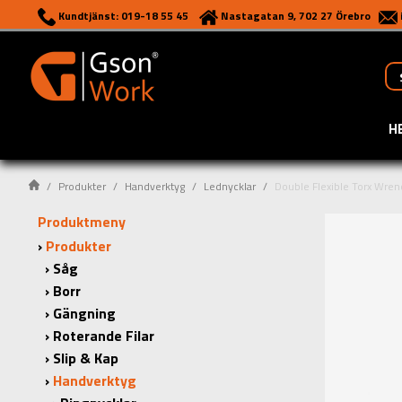
Kundtjänst: 019-18 55 45
Nastagatan 9, 702 27 Örebro
H
Produkter
Handverktyg
Lednycklar
Double Flexible Torx Wren
Produktmeny
Produkter
Såg
Borr
Gängning
Roterande Filar
Slip & Kap
Handverktyg