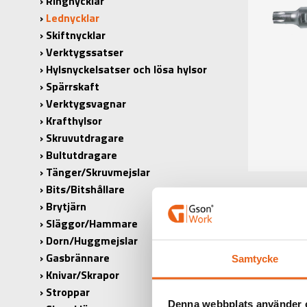
Ringnycklar
Lednycklar
Skiftnycklar
Verktygssatser
Hylsnyckelsatser och lösa hylsor
Spärrskaft
Verktygsvagnar
Krafthylsor
Skruvutdragare
Bultutdragare
Tänger/Skruvmejslar
Bits/Bitshållare
Brytjärn
Släggor/Hammare
Dorn/Huggmejslar
Gasbrännare
Samtycke
PRODUK
Knivar/Skrapor
Stroppar
PRODUKT
Denna webbplats använder 