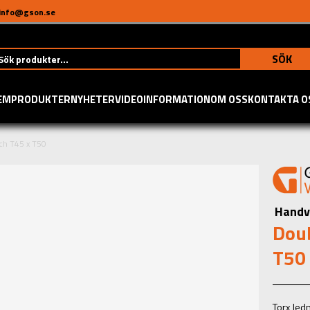
info@gson.se
SÖK
EM
PRODUKTER
NYHETER
VIDEO
INFORMATION
OM OSS
KONTAKTA O
ch T45 x T50
Handv
Doub
T50
Torx ledn