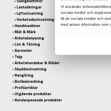
Slangklämmor
Lastsäkringar
Vi använder enhetsidentifierar
Lyftutrustning
sociala medier och analysera 
till de sociala medier och a
Verkstadsutrustning
med annan information som du 
Handmaskiner
Mät & Märk
Arbetsbelysning
Lim & Tätning
Aerosoler
Tejp
Arbetshandskar & Kläder
Skyddsutrustning
Rengöring
Butiksinredning
Profilartiklar
Utgående produkter
Kundanpassade produkter