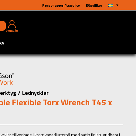
Personuppgiftspolicy
Köpvillkor
Logga In
SS
erktyg
/
Lednycklar
le Flexible Torx Wrench T45 x
ycklar tillverkade i kromvanadiumstål med satin finish, vridbara i