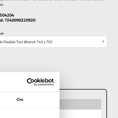
er.
: 504204
d: 7340090220920
uct
N
Om
 Wrench T45 x T50