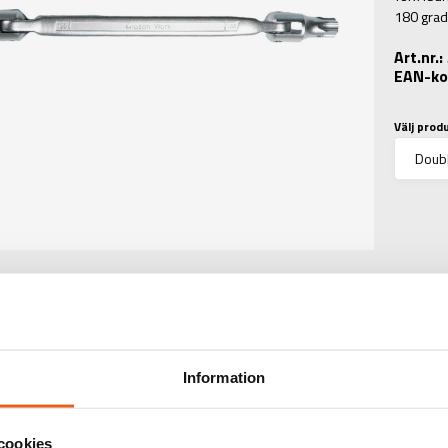
180 grad
Art.nr.
EAN-ko
Välj prod
TEKNISK INFORMATIO
Information
TINFORMATION
:
Double Flexible Torx
cookies