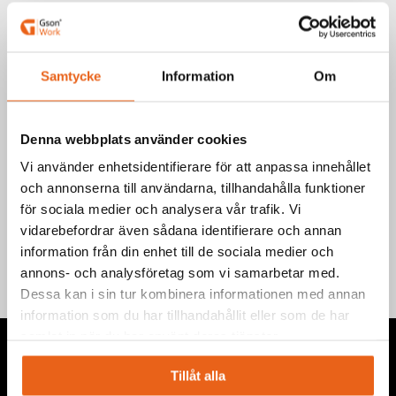
Art.nr.: 505519
EAN-kod: 7340090215759
Välj produkt
Samtycke
Information
Om
Denna webbplats använder cookies
Vi använder enhetsidentifierare för att anpassa innehållet
och annonserna till användarna, tillhandahålla funktioner
Teknisk information
för sociala medier och analysera vår trafik. Vi
vidarebefordrar även sådana identifierare och annan
information från din enhet till de sociala medier och
annons- och analysföretag som vi samarbetar med.
Dessa kan i sin tur kombinera informationen med annan
information som du har tillhandahållit eller som de har
samlat in när du har använt deras tjänster.
Tillåt alla