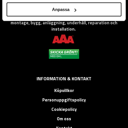
Vi levererar högkvalitativa ”produkter för proffs”, under
Anpassa
eget varumärke, med fokus på problemlösning inom service,
montage, bygg, anläggning, underhåll, reparation och
installation.
INFORMATION & KONTAKT
Köpvillkor
Personuppgiftspolicy
Cookiepolicy
Om oss