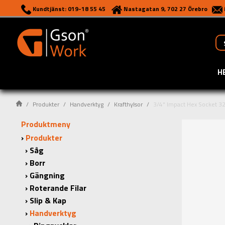
Kundtjänst: 019-18 55 45
Nastagatan 9, 702 27 Örebro
H
Produkter
Handverktyg
Krafthylsor
3/4" Impact Hex Socket 
Produktmeny
Produkter
Såg
Borr
Gängning
Roterande Filar
Slip & Kap
Handverktyg