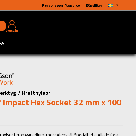
Personuppgiftspolicy
Köpvillkor
Logga In
SS
erktyg
/
Krafthylsor
 Impact Hex Socket 32 mm x 100
fthylsor i kromvanadium-molybdenstål. Specialbehandlade för att