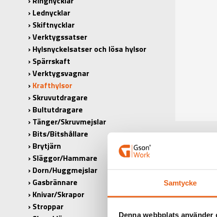
Ringnycklar
Lednycklar
Skiftnycklar
Verktygssatser
Hylsnyckelsatser och lösa hylsor
Spärrskaft
Verktygsvagnar
Krafthylsor
Skruvutdragare
Bultutdragare
Tänger/Skruvmejslar
Bits/Bitshållare
Brytjärn
Släggor/Hammare
Dorn/Huggmejslar
Gasbrännare
Samtycke
Knivar/Skrapor
PRODUK
Stroppar
Denna webbplats använder 