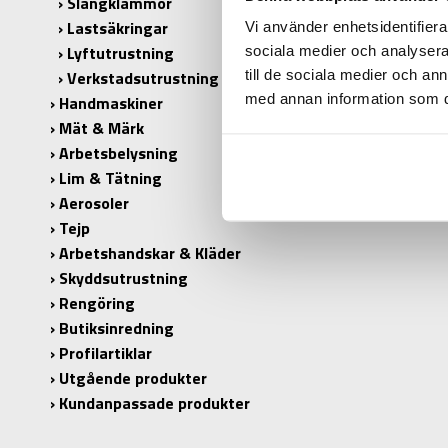
Slangklämmor
PRODUKT
Lastsäkringar
Vi använder enhetsidentifierar
ANTAL I 
Lyftutrustning
sociala medier och analysera 
till de sociala medier och a
Verkstadsutrustning
med annan information som du 
Handmaskiner
Mät & Märk
Arbetsbelysning
Lim & Tätning
Aerosoler
Tejp
Arbetshandskar & Kläder
Skyddsutrustning
Rengöring
Butiksinredning
Profilartiklar
Utgående produkter
Kundanpassade produkter