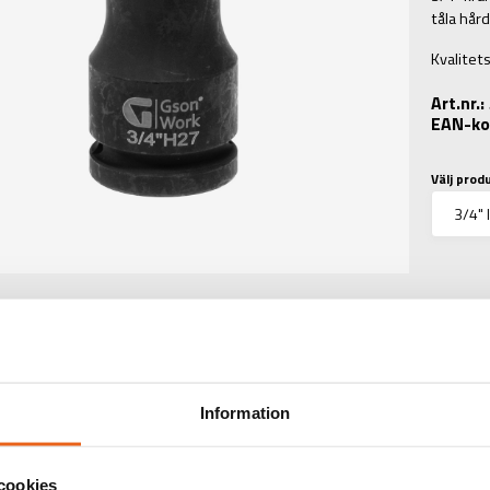
tåla hård
Kvalitet
Art.nr.
EAN-ko
Välj prod
TEKNISK INFORMATIO
Information
TINFORMATION
cookies