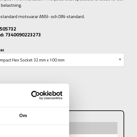
 belastning.
sstandard motsvarar ANSI- och DIN-standard.
: 505732
d: 7340090223273
ukt
N
Om