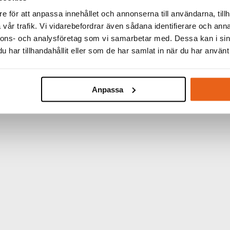
:
3/4" Impact Hex Soc
e för att anpassa innehållet och annonserna till användarna, tillh
KARTONG:
10 st
vår trafik. Vi vidarebefordrar även sådana identifierare och anna
nnons- och analysföretag som vi samarbetar med. Dessa kan i sin
har tillhandahållit eller som de har samlat in när du har använt 
Anpassa