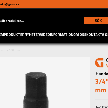
info@gson.se
SÖK
EM
PRODUKTER
NYHETER
VIDEO
INFORMATION
OM OSS
KONTAKTA O
32 mm x 100 mm
Handv
3/4"
mm
3/4" kra