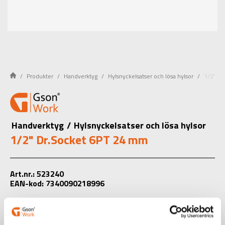
Produkter
Handverktyg
Hylsnyckelsatser och lösa hylsor
1/2" Dr
Handverktyg
/
Hylsnyckelsatser och lösa hylsor
1/2" Dr.Socket 6PT 24 mm
Art.nr.: 523240
EAN-kod: 7340090218996
Välj produkt