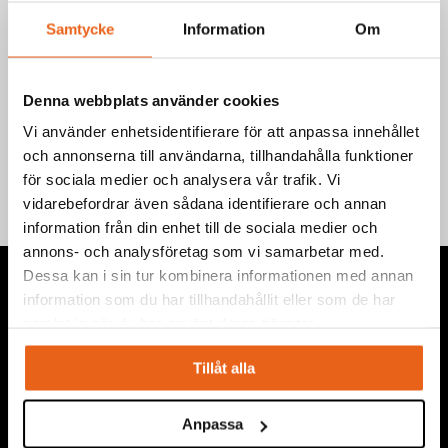
Samtycke
Information
Om
Denna webbplats använder cookies
Teknisk information
Vi använder enhetsidentifierare för att anpassa innehållet
och annonserna till användarna, tillhandahålla funktioner
för sociala medier och analysera vår trafik. Vi
vidarebefordrar även sådana identifierare och annan
information från din enhet till de sociala medier och
annons- och analysföretag som vi samarbetar med.
Dessa kan i sin tur kombinera informationen med annan
information som du har tillhandahållit eller som de har
samlat in när du har använt deras tjänster.
Vi levererar högkvalitativa ”produkter för proffs”, under
Tillåt alla
eget varumärke, med fokus på problemlösning inom service,
montage, bygg, anläggning, underhåll, reparation och
Anpassa
installation.