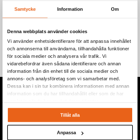
Samtycke
Information
Om
Denna webbplats använder cookies
Teknisk information
Vi använder enhetsidentifierare för att anpassa innehållet
och annonserna till användarna, tillhandahålla funktioner
för sociala medier och analysera vår trafik. Vi
vidarebefordrar även sådana identifierare och annan
information från din enhet till de sociala medier och
annons- och analysföretag som vi samarbetar med.
Dessa kan i sin tur kombinera informationen med annan
information som du har tillhandahållit eller som de har
samlat in när du har använt deras tjänster.
Vi levererar högkvalitativa ”produkter för proffs”, under
Tillåt alla
eget varumärke, med fokus på problemlösning inom service,
montage, bygg, anläggning, underhåll, reparation och
Anpassa
installation.