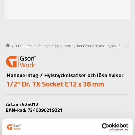
Produkter
Handverktyg
Hylsnyckelsatser och lösa hylsor
1/2" Dr
Handverktyg
/
Hylsnyckelsatser och lösa hylsor
1/2" Dr. TX Socket E12 x 38 mm
Art.nr.: 525012
EAN-kod: 7340090219221
Välj produkt