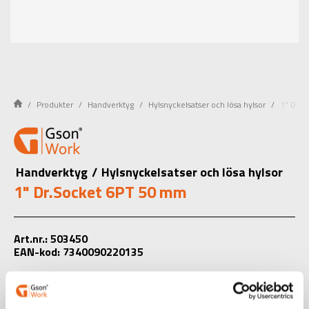
Produkter
Handverktyg
Hylsnyckelsatser och lösa hylsor
1" Dr.S
Handverktyg
/
Hylsnyckelsatser och lösa hylsor
1" Dr.Socket 6PT 50 mm
Art.nr.: 503450
EAN-kod: 7340090220135
Välj product