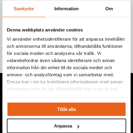
Samtycke
Information
Om
Denna webbplats använder cookies
Teknisk information
Vi använder enhetsidentifierare för att anpassa innehållet
och annonserna till användarna, tillhandahålla funktioner
för sociala medier och analysera vår trafik. Vi
vidarebefordrar även sådana identifierare och annan
information från din enhet till de sociala medier och
annons- och analysföretag som vi samarbetar med.
Dessa kan i sin tur kombinera informationen med annan
information som du har tillhandahållit eller som de har
samlat in när du har använt deras tjänster.
Vi levererar högkvalitativa ”produkter för proffs”, under
Tillåt alla
eget varumärke, med fokus på problemlösning inom service,
montage, bygg, anläggning, underhåll, reparation och
Anpassa
installation.