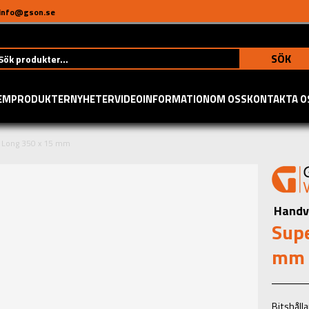
info@gson.se
SÖK
EM
PRODUKTER
NYHETER
VIDEO
INFORMATION
OM OSS
KONTAKTA O
a Long 350 x 15 mm
Handv
Supe
mm
Bitshåll