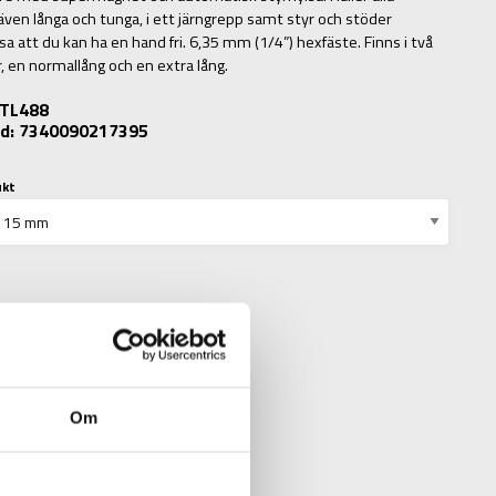
 även långa och tunga, i ett järngrepp samt styr och stöder
sa att du kan ha en hand fri. 6,35 mm (1/4”) hexfäste. Finns i två
r, en normallång och en extra lång.
: TL488
d: 7340090217395
ukt
Om
N