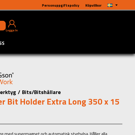
Personuppgiftspolicy
Köpvillkor
Logga In
SS
erktyg
/
Bits/Bitshållare
r Bit Holder Extra Long 350 x 15
are med supermagnet och automatisk styrhylsa. Håller alla