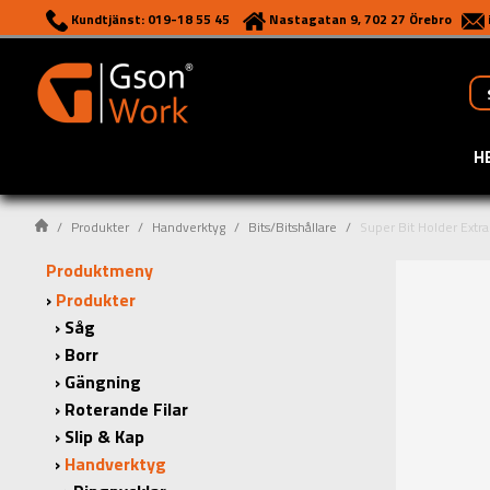
Kundtjänst: 019-18 55 45
Nastagatan 9, 702 27 Örebro
H
Produkter
Handverktyg
Bits/Bitshållare
Super Bit Holder Extr
Produktmeny
Produkter
Såg
Borr
Gängning
Roterande Filar
Slip & Kap
Handverktyg