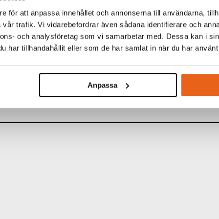
e för att anpassa innehållet och annonserna till användarna, tillh
vår trafik. Vi vidarebefordrar även sådana identifierare och anna
nnons- och analysföretag som vi samarbetar med. Dessa kan i sin
TINFORMATION
har tillhandahållit eller som de har samlat in när du har använt 
:
Super Bit Holder 350
N:
350 x 15 mm
Anpassa
KARTONG:
15/60 st