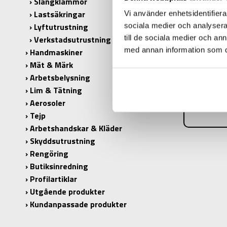
Slangklämmor
Lastsäkringar
Vi använder enhetsidentifierar
Lyftutrustning
sociala medier och analysera 
till de sociala medier och a
Verkstadsutrustning
PRODUK
med annan information som du 
Handmaskiner
PRODUKT
Mät & Märk
Arbetsbelysning
DIMENSIO
Lim & Tätning
ANTAL I 
Aerosoler
Tejp
Arbetshandskar & Kläder
Skyddsutrustning
Rengöring
Butiksinredning
Profilartiklar
Utgående produkter
Kundanpassade produkter