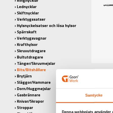
Ringnycklar
Lednycklar
Skiftnycklar
Verktygssatser
Hylsnyckelsatser och lösa hylsor
Spärrskaft
Verktygsvagnar
Krafthylsor
Skruvutdragare
Bultutdragare
Tänger/Skruvmejslar
Bits/Bitshållare
Brytjärn
Släggor/Hammare
Dorn/Huggmejslar
Gasbrännare
Samtycke
Knivar/Skrapor
Stroppar
Denna webbplats använder 