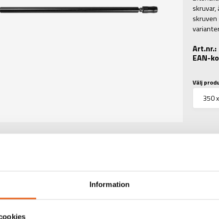
skruvar,
skruven 
variante
Art.nr.
EAN-ko
Välj prod
Information
TEKNISK INFORMATIO
cookies