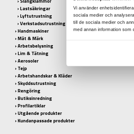
Slangklämmor
Lastsäkringar
Vi använder enhetsidentifierar
Lyftutrustning
sociala medier och analysera 
till de sociala medier och a
Verkstadsutrustning
PRODUK
med annan information som du 
Handmaskiner
PRODUKT
Mät & Märk
Arbetsbelysning
ANTAL I 
Lim & Tätning
Aerosoler
Tejp
Arbetshandskar & Kläder
Skyddsutrustning
Rengöring
Butiksinredning
Profilartiklar
Utgående produkter
Kundanpassade produkter