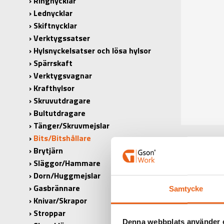
Ringnycklar
Lednycklar
Skiftnycklar
Verktygssatser
Hylsnyckelsatser och lösa hylsor
Spärrskaft
Verktygsvagnar
Krafthylsor
Skruvutdragare
Bultutdragare
Tänger/Skruvmejslar
Bits/Bitshållare
Brytjärn
Släggor/Hammare
Dorn/Huggmejslar
Gasbrännare
Samtycke
Knivar/Skrapor
Stroppar
Denna webbplats använder 