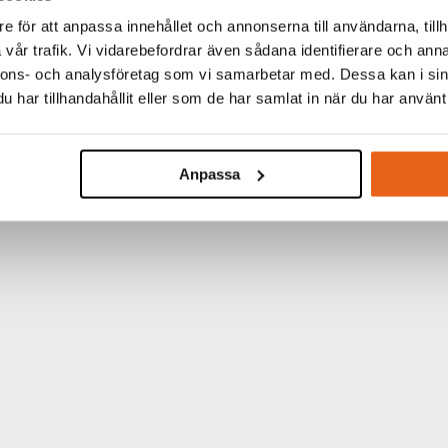
e för att anpassa innehållet och annonserna till användarna, tillh
vår trafik. Vi vidarebefordrar även sådana identifierare och anna
nnons- och analysföretag som vi samarbetar med. Dessa kan i sin
TINFORMATION
har tillhandahållit eller som de har samlat in när du har använt 
:
Impact Bits PZ3 50 m
KARTONG:
100/200 st
Anpassa