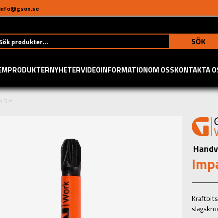
info@gson.se
SÖK
EM
PRODUKTER
NYHETER
VIDEO
INFORMATION
OM OSS
KONTAKTA O
 5 st
Handv
Impa
Kraftbit
slagskru