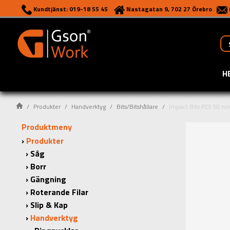
Kundtjänst: 019-18 55 45
Nastagatan 9, 702 27 Örebro
H
Produkter
Handverktyg
Bits/Bitshållare
Impact Bits PZ3 50 mm
Produktmeny
Produkter
Såg
Borr
Gängning
Roterande Filar
Slip & Kap
Handverktyg