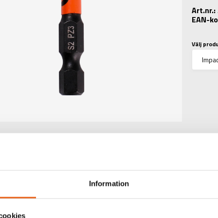
Art.nr.
EAN-ko
Välj prod
Information
TEKNISK INFORMATIO
cookies