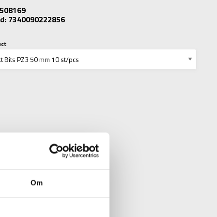
: 508169
d: 7340090222856
uct
Om
N