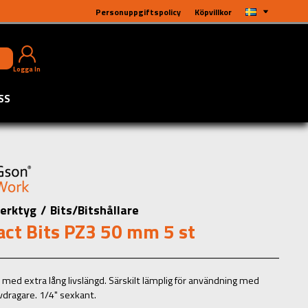
Personuppgiftspolicy
Köpvillkor
Logga In
SS
erktyg
/
Bits/Bitshållare
ct Bits PZ3 50 mm 5 st
s med extra lång livslängd. Särskilt lämplig för användning med
vdragare. 1/4" sexkant.