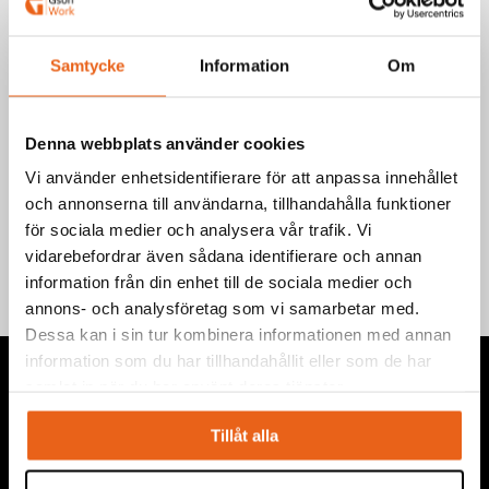
Välj produkt
Samtycke
Information
Om
Denna webbplats använder cookies
Vi använder enhetsidentifierare för att anpassa innehållet
Teknisk information
och annonserna till användarna, tillhandahålla funktioner
för sociala medier och analysera vår trafik. Vi
vidarebefordrar även sådana identifierare och annan
information från din enhet till de sociala medier och
annons- och analysföretag som vi samarbetar med.
Dessa kan i sin tur kombinera informationen med annan
information som du har tillhandahållit eller som de har
samlat in när du har använt deras tjänster.
Tillåt alla
Vi levererar högkvalitativa ”produkter för proffs”, under