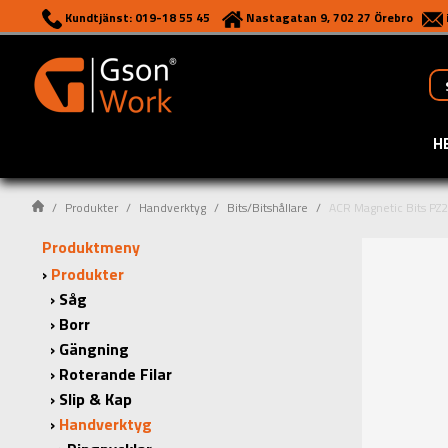
Kundtjänst: 019-18 55 45
Nastagatan 9, 702 27 Örebro
H
Produkter
Handverktyg
Bits/Bitshållare
ACR Magnetic Bits P
Produktmeny
Produkter
Såg
Borr
Gängning
Roterande Filar
Slip & Kap
Handverktyg