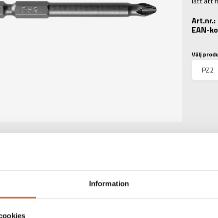
lätt att 
Art.nr.
EAN-ko
Välj prod
Information
TEKNISK INFORMATIO
cookies