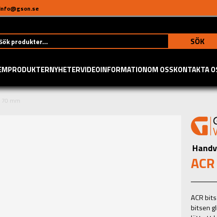
info@gson.se
SÖK
EM
PRODUKTER
NYHETER
VIDEO
INFORMATION
OM OSS
KONTAKTA O
Z2 70 mm
Handv
ACR
ACR bits
bitsen g