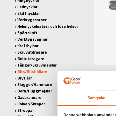
Ringnycklar
Lednycklar
Skiftnycklar
Verktygssatser
Hylsnyckelsatser och lösa hylsor
Spärrskaft
Verktygsvagnar
Krafthylsor
Skruvutdragare
Bultutdragare
Tänger/Skruvmejslar
Bits/Bitshållare
Brytjärn
Släggor/Hammare
Dorn/Huggmejslar
Gasbrännare
Samtycke
Knivar/Skrapor
Stroppar
Denna webbplats använder 