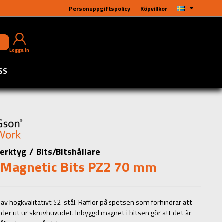
Personuppgiftspolicy
Köpvillkor
Logga In
SS
erktyg
/
Bits/Bitshållare
 Magnetic Bits PZ2 70 mm
 av högkvalitativt S2-stål. Räfflor på spetsen som förhindrar att
lider ut ur skruvhuvudet. Inbyggd magnet i bitsen gör att det är