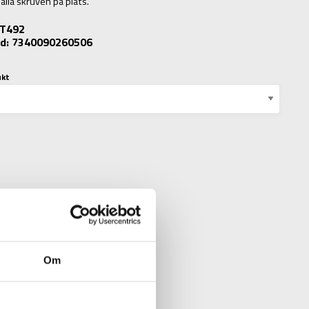
hålla skruven på plats.
: T492
d: 7340090260506
ukt
Om
N