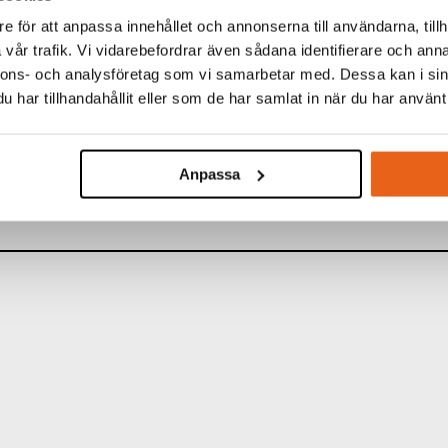
e för att anpassa innehållet och annonserna till användarna, tillh
vår trafik. Vi vidarebefordrar även sådana identifierare och anna
nnons- och analysföretag som vi samarbetar med. Dessa kan i sin
TINFORMATION
har tillhandahållit eller som de har samlat in när du har använt 
:
ACR Magnetic Bits PZ
70 mm
Anpassa
KARTONG:
10 st