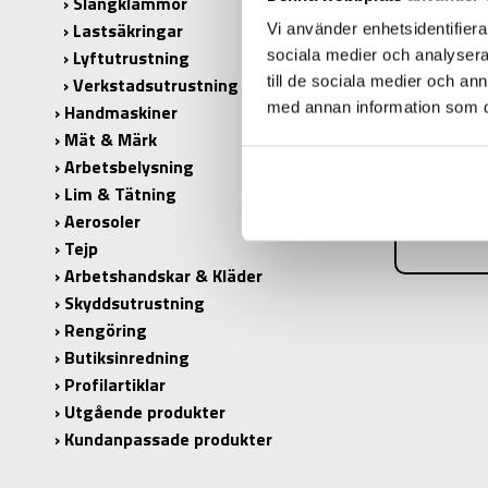
Slangklämmor
Lastsäkringar
Vi använder enhetsidentifierar
Lyftutrustning
sociala medier och analysera 
till de sociala medier och a
Verkstadsutrustning
PRODUK
med annan information som du 
Handmaskiner
PRODUKT
Mät & Märk
Arbetsbelysning
LÄNGD:
Lim & Tätning
ANTAL I 
Aerosoler
Tejp
Arbetshandskar & Kläder
Skyddsutrustning
Rengöring
Butiksinredning
Profilartiklar
Utgående produkter
Kundanpassade produkter