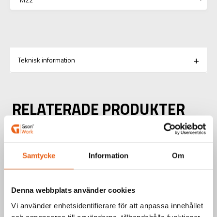
Teknisk information
RELATERADE PRODUKTER
Aerosoler / Smörjoljor
SKÄROLJA 400 ML
Samtycke
Information
Om
Denna webbplats använder cookies
Vi använder enhetsidentifierare för att anpassa innehållet
och annonserna till användarna, tillhandahålla funktioner