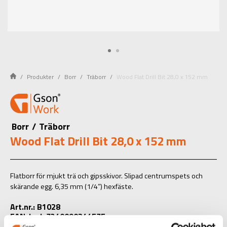
Produkter
Borr
Träborr
Wood Flat Drill Bit 28,0 x 152 mm
Borr
/
Träborr
Wood Flat Drill Bit 28,0 x 152 mm
Flatborr för mjukt trä och gipsskivor. Slipad centrumspets och
skärande egg. 6,35 mm (1/4”) hexfäste.
Art.nr.: B1028
EAN-kod: 7340090244575