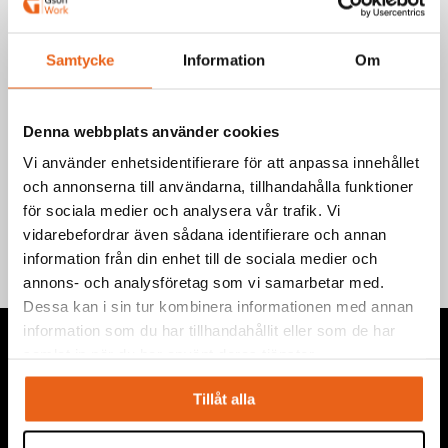
Välj produkt
Samtycke
Information
Om
Denna webbplats använder cookies
Vi använder enhetsidentifierare för att anpassa innehållet
Teknisk information
och annonserna till användarna, tillhandahålla funktioner
för sociala medier och analysera vår trafik. Vi
vidarebefordrar även sådana identifierare och annan
information från din enhet till de sociala medier och
annons- och analysföretag som vi samarbetar med.
Dessa kan i sin tur kombinera informationen med annan
information som du har tillhandahållit eller som de har
samlat in när du har använt deras tjänster.
Tillåt alla
Vi levererar högkvalitativa ”produkter för proffs”, under