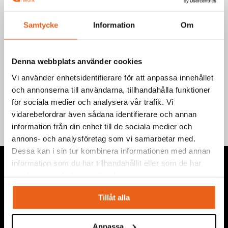
Välj produkt
Samtycke
Information
Om
Denna webbplats använder cookies
Vi använder enhetsidentifierare för att anpassa innehållet
Teknisk information
och annonserna till användarna, tillhandahålla funktioner
för sociala medier och analysera vår trafik. Vi
vidarebefordrar även sådana identifierare och annan
information från din enhet till de sociala medier och
annons- och analysföretag som vi samarbetar med.
Dessa kan i sin tur kombinera informationen med annan
information som du har tillhandahållit eller som de har
samlat in när du har använt deras tjänster.
Tillåt alla
Vi levererar högkvalitativa ”produkter för proffs”, under
eget varumärke, med fokus på problemlösning inom service,
Anpassa