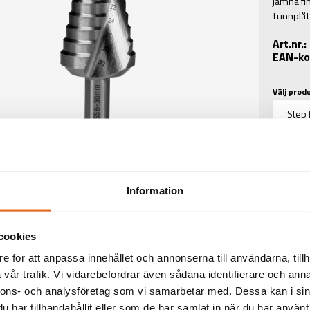
jämna fi
tunnplåt
Art.nr.
EAN-ko
Välj prod
Information
TEKNISK INFORMATIO
cookies
e för att anpassa innehållet och annonserna till användarna, tillh
TINFORMATION
vår trafik. Vi vidarebefordrar även sådana identifierare och anna
nnons- och analysföretag som vi samarbetar med. Dessa kan i sin
:
Step Drill 6-30 mm
har tillhandahållit eller som de har samlat in när du har använt 