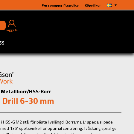
Personuppgiftspolicy
Köpvillkor
Logga In
SS
Metallborr/HSS-Borr
 Drill 6-30 mm
i HSS-G M2 stål för bästa livslängd. Borrarna är specialslipade i
med 135˚ spetsvinkel för optimal centrering. Tvåskärig spiral ger