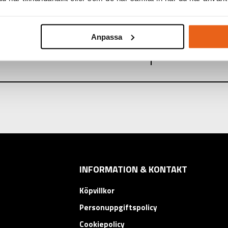
2 mm
10 mm
Anpassa
KARTONG:
8 st
INFORMATION & KONTAKT
Köpvillkor
Personuppgiftspolicy
Cookiepolicy