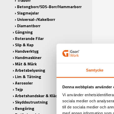
Träborr
Betongborr/SDS-Borr/Hammarborr
Slagmejslar
Universal-/Kakelborr
Diamantborr
Gängning
Roterande Filar
Slip & Kap
Handverktyg
Handmaskiner
Mät & Märk
Arbetsbelysning
Samtycke
Lim & Tätning
Aerosoler
Denna webbplats använder 
Tejp
Vi använder enhetsidentifierar
Arbetshandskar & Kläder
PRODUK
sociala medier och analysera 
Skyddsutrustning
till de sociala medier och a
Rengöring
PRODUKT
med annan information som du 