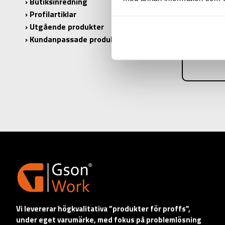
Butiksinredning
Profilartiklar
STEG:
Utgående produkter
SKAFT:
Kundanpassade produkter
ANTAL I 
Vi levererar högkvalitativa ”produkter för proffs”,
under eget varumärke, med fokus på problemlösning