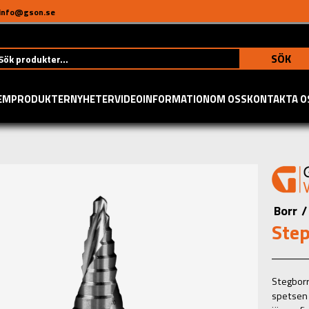
info@gson.se
SÖK
EM
PRODUKTER
NYHETER
VIDEO
INFORMATION
OM OSS
KONTAKTA O
Borr
/
Step
Stegborr 
spetsen 