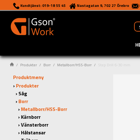
Kundtjänst: 019-18 55 45
Nastagatan 9, 702 27 Örebro
H
Produkter
Borr
Metallborr/HSS-Borr
Step Drill 6-30 mm
Produktmeny
Produkter
Såg
Borr
Metallborr/HSS-Borr
Kärnborr
Vänsterborr
Hålstansar