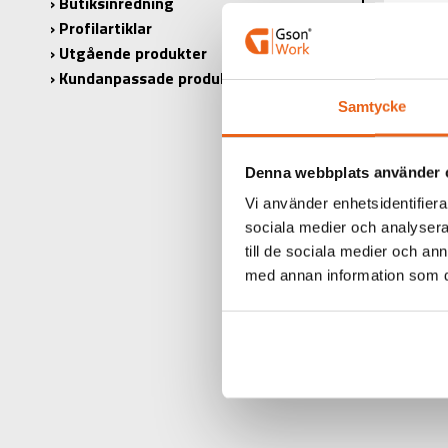
Butiksinredning
Profilartiklar
Ø:
Utgående produkter
L1:
Kundanpassade produkter
L2:
Samtycke
ANTAL I 
Denna webbplats använder 
Vi använder enhetsidentifierar
sociala medier och analysera 
till de sociala medier och a
RELA
med annan information som du 