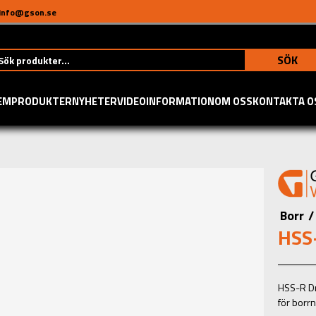
info@gson.se
SÖK
EM
PRODUKTER
NYHETER
VIDEO
INFORMATION
OM OSS
KONTAKTA O
Borr
/
HSS-
HSS-R Dr
för borrn