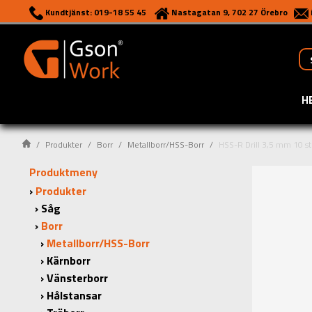
Kundtjänst: 019-18 55 45
Nastagatan 9, 702 27 Örebro
H
Produkter
Borr
Metallborr/HSS-Borr
HSS-R Drill 3,5 mm 10 st
Produktmeny
Produkter
Såg
Borr
Metallborr/HSS-Borr
Kärnborr
Vänsterborr
Hålstansar