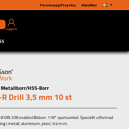
Personuppgiftspolicy
Köpvillkor
Logga In
SS
Metallborr/HSS-Borr
R Drill 3,5 mm 10 st
ill DIN 338 snabbstålsborr. 118° spetsvinkel. Speciellt utformad
ing i metall, aluminium, plast, trä m.m.