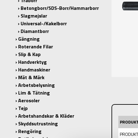
Träborr
Betongborr/SDS-Borr/Hammarborr
Slagmejslar
Universal-/Kakelborr
Diamantborr
Gängning
Roterande Filar
Slip & Kap
Handverktyg
Handmaskiner
Mät & Märk
Arbetsbelysning
Lim & Tätning
Aerosoler
Tejp
Arbetshandskar & Kläder
PRODUK
Skyddsutrustning
Rengöring
PRODUKT