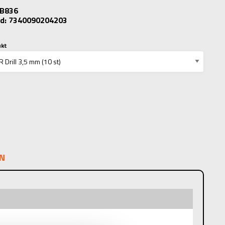
: B836
d: 7340090204203
ukt
N