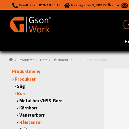
Kundtjänst: 019-18 55 45
Nastagatan 9, 702 27 Örebro
H
Produkter
Borr
Hålstansar
Hole Punch 35,0 mm
Produktmeny
Produkter
Såg
Borr
Metallborr/HSS-Borr
Kärnborr
Vänsterborr
Hålstansar