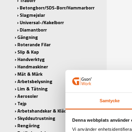
Träborr
Betongborr/SDS-Borr/Hammarborr
Slagmejslar
Universal-/Kakelborr
Diamantborr
Gängning
Roterande Filar
Slip & Kap
Handverktyg
Handmaskiner
Mät & Märk
Arbetsbelysning
Lim & Tätning
Aerosoler
Samtycke
Tejp
Arbetshandskar & Kläder
Skyddsutrustning
Denna webbplats använder 
Rengöring
Vi använder enhetsidentifierar