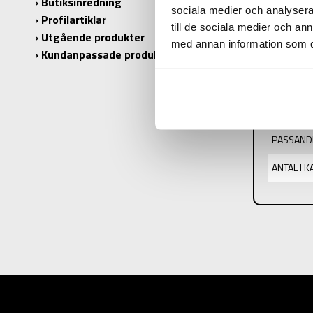
Butiksinredning
sociala medier och analysera 
Profilartiklar
PRODUK
till de sociala medier och a
Utgående produkter
med annan information som du 
Kundanpassade produkter
PRODUKT
Ø:
DRAGSKR
PASSANDE
ANTAL I 