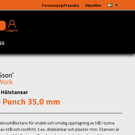
Personuppgiftspolicy
Köpvillkor
Logga In
SS
Hålstansar
e Punch 35,0 mm
 skruvhålsstans för snabb och smidig upptagning av hål i tunna
av stål och rostfritt, t.ex. diskbänkar och plaster mm. Stansen är