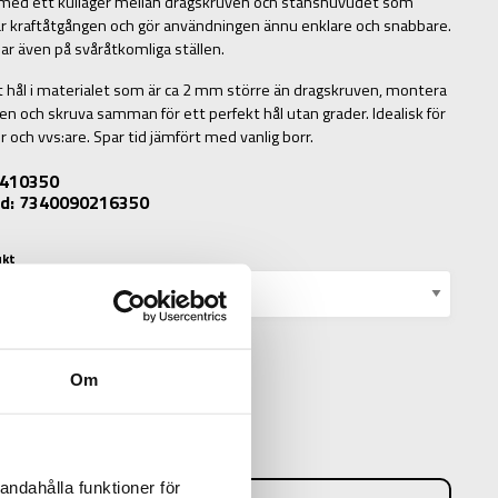
med ett kullager mellan dragskruven och stanshuvudet som
r kraftåtgången och gör användningen ännu enklare och snabbare.
r även på svåråtkomliga ställen.
t hål i materialet som är ca 2 mm större än dragskruven, montera
en och skruva samman för ett perfekt hål utan grader. Idealisk för
r och vvs:are. Spar tid jämfört med vanlig borr.
: 410350
d: 7340090216350
ukt
Om
N
andahålla funktioner för