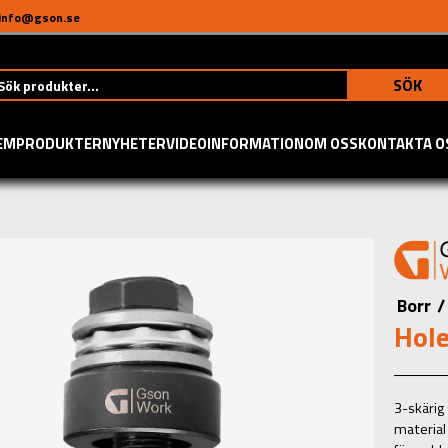
info@gson.se
SÖK
EM
PRODUKTER
NYHETER
VIDEO
INFORMATION
OM OSS
KONTAKTA O
Borr
/
Hol
3-skärig
material 