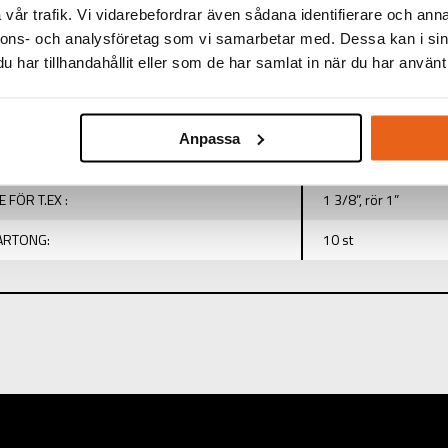
vår trafik. Vi vidarebefordrar även sådana identifierare och anna
TINFORMATION
nnons- och analysföretag som vi samarbetar med. Dessa kan i sin
har tillhandahållit eller som de har samlat in när du har använt 
:
Hole Punch
35,0 mm
Anpassa
UVSTORLEKEN :
M12x1.5x55
 FÖR T.EX :
1 3/8”, rör 1”
KARTONG:
10 st