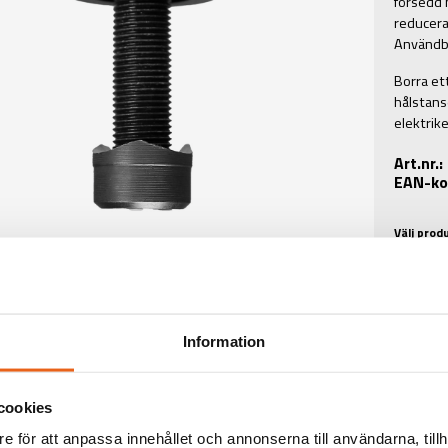
försedd 
reducera
Användba
Borra et
hålstans
elektrike
Art.nr.
EAN-ko
Välj prod
Information
TEKNISK INFORMATIO
cookies
e för att anpassa innehållet och annonserna till användarna, tillh