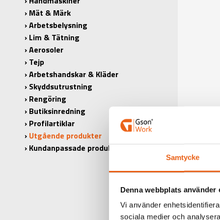
Handmaskiner
Mät & Märk
Arbetsbelysning
Lim & Tätning
Aerosoler
Tejp
Arbetshandskar & Kläder
Skyddsutrustning
Rengöring
Butiksinredning
Profilartiklar
Utgående produkter
Kundanpassade produkter
Samtycke
Denna webbplats använder 
Vi använder enhetsidentifierar
sociala medier och analysera 