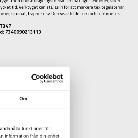
yget med unik åtdragningsmekanism på några sekunder, vilket
ycket tid. Verktyget kan ställas in för att markera tex tegelstenar,
immer, laminat, trappor osv. Den visar både tum och centimeter.
: T347
d: 7340090213113
Om
andahålla funktioner för
N
n information från din enhet