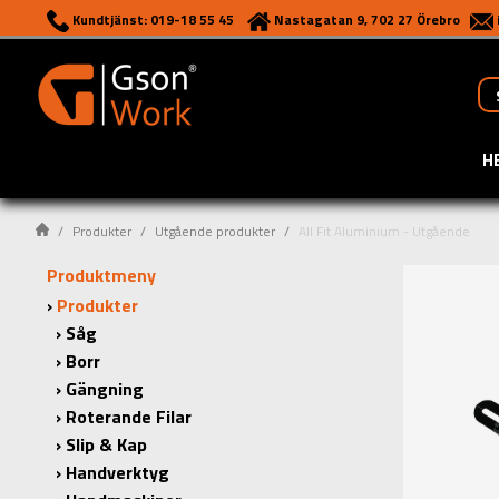
Kundtjänst: 019-18 55 45
Nastagatan 9, 702 27 Örebro
H
Produkter
Utgående produkter
All Fit Aluminium - Utgående
Produktmeny
Produkter
Såg
Borr
Gängning
Roterande Filar
Slip & Kap
Handverktyg