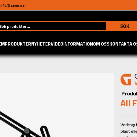
info@gson.se
SÖK
EM
PRODUKTER
NYHETER
VIDEO
INFORMATION
OM OSS
KONTAKTA O
Produ
All 
Verktyg f
plast ell