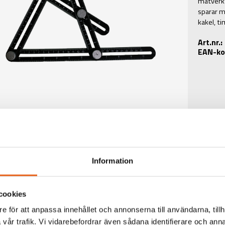
mätverkt
sparar m
kakel, t
Art.nr.
EAN-ko
Information
cookies
e för att anpassa innehållet och annonserna till användarna, tillh
TEKNISK INFORMATIO
vår trafik. Vi vidarebefordrar även sådana identifierare och anna