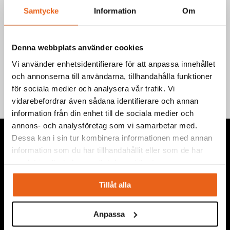
Art.nr.: 6900
Samtycke
Information
Om
EAN-kod: 7340090240423
Denna webbplats använder cookies
Teknisk information
Vi använder enhetsidentifierare för att anpassa innehållet
och annonserna till användarna, tillhandahålla funktioner
för sociala medier och analysera vår trafik. Vi
vidarebefordrar även sådana identifierare och annan
information från din enhet till de sociala medier och
annons- och analysföretag som vi samarbetar med.
Dessa kan i sin tur kombinera informationen med annan
information som du har tillhandahållit eller som de har
samlat in när du har använt deras tjänster.
Vi levererar högkvalitativa ”produkter för proffs”, under
Tillåt alla
eget varumärke, med fokus på problemlösning inom service,
montage, bygg, anläggning, underhåll, reparation och
Anpassa
installation.