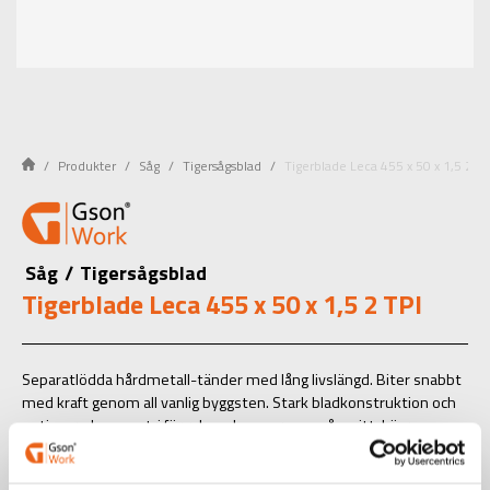
Produkter
Såg
Tigersågsblad
Tigerblade Leca 455 x 50 x 1,5 2 TP
Såg
/
Tigersågsblad
Tigerblade Leca 455 x 50 x 1,5 2 TPI
Separatlödda hårdmetall-tänder med lång livslängd. Biter snabbt
med kraft genom all vanlig byggsten. Stark bladkonstruktion och
optimerad geometri för raka och noggranna sågsnitt. Lägre
egenvikt för ökad livslängd på både verktyg och sågblad. Används
till material som fibersegment, lättbetong, rödtegel m.m.