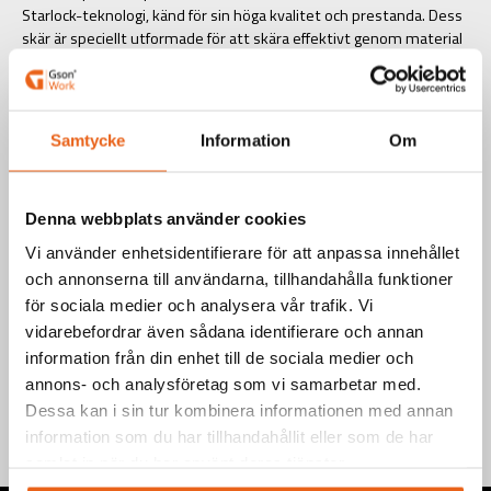
Starlock-teknologi, känd för sin höga kvalitet och prestanda. Dess
skär är speciellt utformade för att skära effektivt genom material
som trä, metall och plast.
Art.nr.: M620-01
EAN-kod: 7340090244773
Samtycke
Information
Om
Välj product
Denna webbplats använder cookies
Vi använder enhetsidentifierare för att anpassa innehållet
och annonserna till användarna, tillhandahålla funktioner
för sociala medier och analysera vår trafik. Vi
vidarebefordrar även sådana identifierare och annan
Teknisk information
information från din enhet till de sociala medier och
annons- och analysföretag som vi samarbetar med.
Dessa kan i sin tur kombinera informationen med annan
information som du har tillhandahållit eller som de har
samlat in när du har använt deras tjänster.