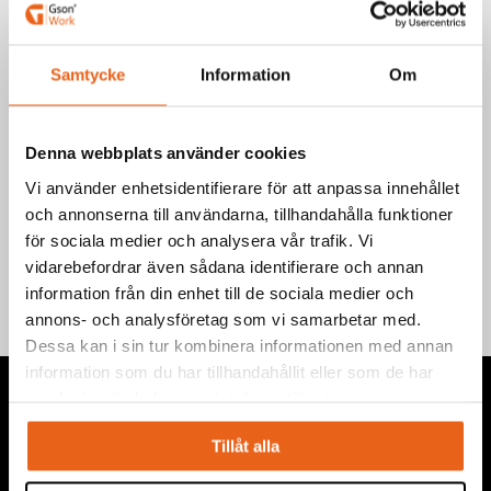
citrondoft, färdiga att använda. Använd Scrubbing Wipes istället
för starka lösningsmedel som lätt torkar ut dina händer.
Art.nr.: 103050
Samtycke
Information
Om
EAN-kod: 7340090223839
Denna webbplats använder cookies
Teknisk information
Vi använder enhetsidentifierare för att anpassa innehållet
och annonserna till användarna, tillhandahålla funktioner
Information
för sociala medier och analysera vår trafik. Vi
vidarebefordrar även sådana identifierare och annan
information från din enhet till de sociala medier och
annons- och analysföretag som vi samarbetar med.
Dessa kan i sin tur kombinera informationen med annan
information som du har tillhandahållit eller som de har
samlat in när du har använt deras tjänster.
Tillåt alla