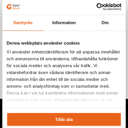
Limmar plast, gummi, pvc, stål, aluminium, trä, mdf, tyg, papp och
keramik m.m.
Förvaras svalt och torrt.
Samtycke
Information
Om
Art.nr.: L222
EAN-kod: 7340090210068
Denna webbplats använder cookies
Teknisk information
Vi använder enhetsidentifierare för att anpassa innehållet
och annonserna till användarna, tillhandahålla funktioner
Information
för sociala medier och analysera vår trafik. Vi
vidarebefordrar även sådana identifierare och annan
information från din enhet till de sociala medier och
annons- och analysföretag som vi samarbetar med.
Dessa kan i sin tur kombinera informationen med annan
information som du har tillhandahållit eller som de har
samlat in när du har använt deras tjänster.
Tillåt alla