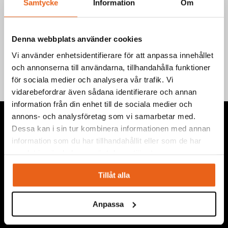
Samtycke
Information
Om
EAN-kod: 7340090260933
Teknisk information
Denna webbplats använder cookies
Vi använder enhetsidentifierare för att anpassa innehållet
och annonserna till användarna, tillhandahålla funktioner
för sociala medier och analysera vår trafik. Vi
vidarebefordrar även sådana identifierare och annan
information från din enhet till de sociala medier och
annons- och analysföretag som vi samarbetar med.
Dessa kan i sin tur kombinera informationen med annan
information som du har tillhandahållit eller som de har
samlat in när du har använt deras tjänster.
Vi levererar högkvalitativa ”produkter för proffs”, under
eget varumärke, med fokus på problemlösning inom service,
Tillåt alla
montage, bygg, anläggning, underhåll, reparation och
installation.
Anpassa