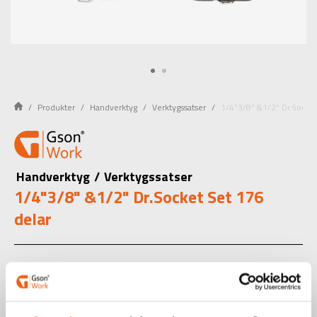
Produkter
Handverktyg
Verktygssatser
1/4"3/8" &1/2" Dr.Socket
Handverktyg
/
Verktygssatser
1/4"3/8" &1/2" Dr.Socket Set 176
delar
1/4” 3/8” & 1/2” verktygssats i 176 delar + 20 bits i
kromvanadiumstål med satin finish.
Art.nr.: 500040