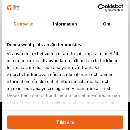
Art.nr.: 715180-715250
Välj produkt
Samtycke
Information
Om
Denna webbplats använder cookies
Vi använder enhetsidentifierare för att anpassa innehållet
och annonserna till användarna, tillhandahålla funktioner
Teknisk information
för sociala medier och analysera vår trafik. Vi
vidarebefordrar även sådana identifierare och annan
information från din enhet till de sociala medier och
annons- och analysföretag som vi samarbetar med.
Dessa kan i sin tur kombinera informationen med annan
information som du har tillhandahållit eller som de har
samlat in när du har använt deras tjänster.
Tillåt alla