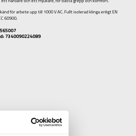
, ett hårdare och ett mjukare, för bästa grepp och komfort.
nd för arbete upp till 1000 V AC. Fullt isolerad klinga enligt EN
EC 60900.
: 565007
d: 7340090224089
VIDEO