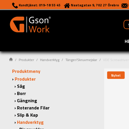
Kundtjänst: 019-18 55 45
Nastagatan 9, 702 27 Örebro
H
Produkter
Handverktyg
Tänger/Skruvmejslar
VDE Screwdriver 
Produktmeny
Nyhet
Produkter
Såg
Borr
Gängning
Roterande Filar
Slip & Kap
Handverktyg