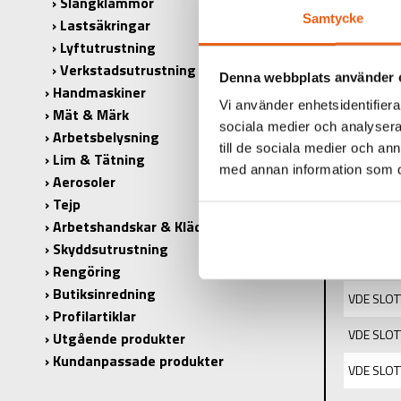
Slangklämmor
Samtycke
Lastsäkringar
Lyftutrustning
Verkstadsutrustning
PRODUK
Denna webbplats använder 
Handmaskiner
PRODUKT
Vi använder enhetsidentifierar
Mät & Märk
sociala medier och analysera 
Arbetsbelysning
ANTAL I 
till de sociala medier och a
Lim & Tätning
med annan information som du 
Aerosoler
INNEHÅL
Tejp
Arbetshandskar & Kläder
VDE PHIL
Skyddsutrustning
VDE PHIL
Rengöring
Butiksinredning
VDE SLOT
Profilartiklar
VDE SLOT
Utgående produkter
Kundanpassade produkter
VDE SLOT