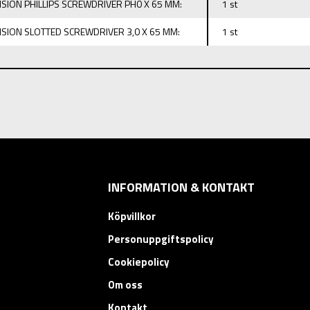
ISION PHILLIPS SCREWDRIVER PH0 X 65 MM:
1 st
ISION SLOTTED SCREWDRIVER 3,0 X 65 MM:
1 st
INFORMATION & KONTAKT
Köpvillkor
Personuppgiftspolicy
Cookiepolicy
Om oss
Kontakt