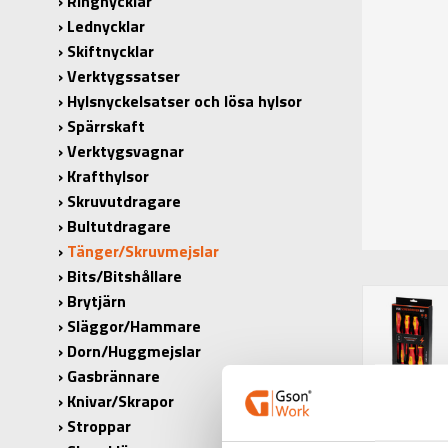
Ringnycklar
Lednycklar
Skiftnycklar
Verktygssatser
Hylsnyckelsatser och lösa hylsor
Spärrskaft
Verktygsvagnar
Krafthylsor
Skruvutdragare
Bultutdragare
Tänger/Skruvmejslar
Bits/Bitshållare
Brytjärn
Släggor/Hammare
Dorn/Huggmejslar
Gasbrännare
Knivar/Skrapor
Stroppar