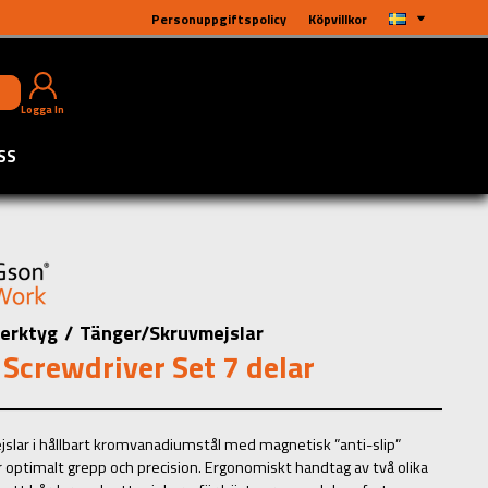
Personuppgiftspolicy
Köpvillkor
Logga In
SS
erktyg
/
Tänger/Skruvmejslar
Screwdriver Set 7 delar
slar i hållbart kromvanadiumstål med magnetisk ”anti-slip”
r optimalt grepp och precision. Ergonomiskt handtag av två olika