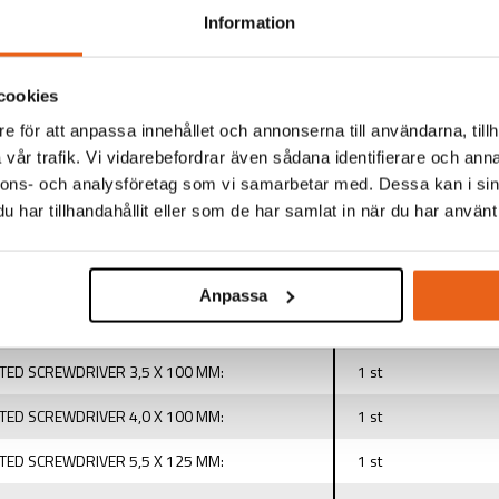
Information
TINFORMATION
cookies
:
VDE Screwdriver Set
e för att anpassa innehållet och annonserna till användarna, tillh
vår trafik. Vi vidarebefordrar även sådana identifierare och anna
KARTONG:
6/24 st
nnons- och analysföretag som vi samarbetar med. Dessa kan i sin
har tillhandahållit eller som de har samlat in när du har använt 
LER
LIPS SCREWDRIVER PH1 X 80 MM:
1 st
Anpassa
LIPS SCREWDRIVER PH2 X 100 MM:
1 st
TED SCREWDRIVER 3,5 X 100 MM:
1 st
TED SCREWDRIVER 4,0 X 100 MM:
1 st
TED SCREWDRIVER 5,5 X 125 MM:
1 st