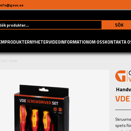
info@gson.se
SÖK
EM
PRODUKTER
NYHETER
VIDEO
INFORMATION
OM OSS
KONTAKTA O
Set 7 delar
Handv
VDE 
Skruvmej
spets fö