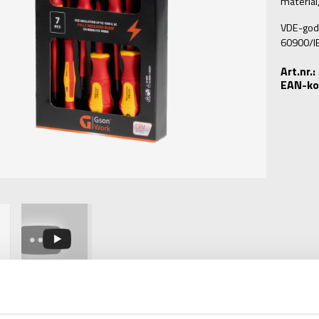
material
VDE-godkä
60900/I
Art.nr.
EAN-ko
TEKNISK INFORMATION